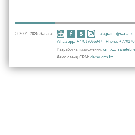
© 2001–2025 Sanatel
Telegram: @sanatel
Whatsapp: +77017055947
Phone: +770170
Разработка приложений:
crm.kz
,
sanatel.n
Демо стенд CRM:
demo.crm.kz