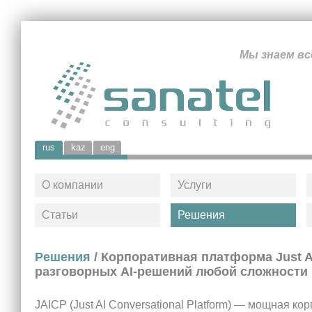
Мы знаем вс
rus
kaz
eng
О компании
Услуги
Статьи
Решения
Решения
/ Корпоративная платформа Just A
разговорных AI-решений любой сложности
JAICP (Just AI Conversational Platform) — мощная ко