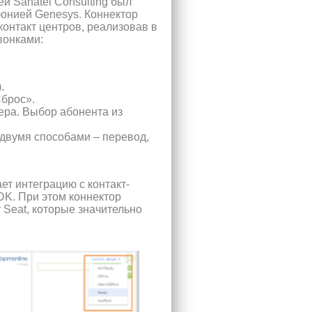
й Sanatel Consulting был
фонией Genesys. Коннектор
онтакт центров, реализовав в
вонками:
.
Сброс».
ера. Выбор абонента из
 двумя способами – перевод,
т интеграцию с контакт-
DK. При этом коннектор
r Seat, которые значительно