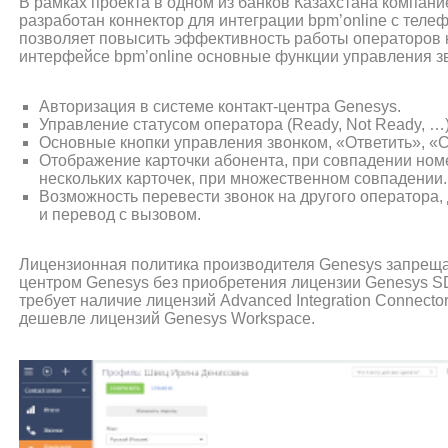
В рамках проекта в одном из банков Казахстана компание
разработан коннектор для интеграции bpm’online с теле
позволяет повысить эффективность работы операторов к
интерфейсе bpm’online основные функции управления з
Авторизация в системе контакт-центра Genesys.
Управление статусом оператора (Ready, Not Ready, …)
Основные кнопки управления звонком, «Ответить», «
Отображение карточки абонента, при совпадении ном
нескольких карточек, при множественном совпадении.
Возможность перевести звонок на другого оператора,
и перевод с вызовом.
Лицензионная политика производителя Genesys запрещае
центром Genesys без приобретения лицензии Genesys S
требует наличие лицензий Advanced Integration Connecto
дешевле лицензий Genesys Workspace.