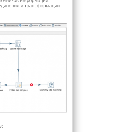
сточников информации.
единения и трансформации
в: