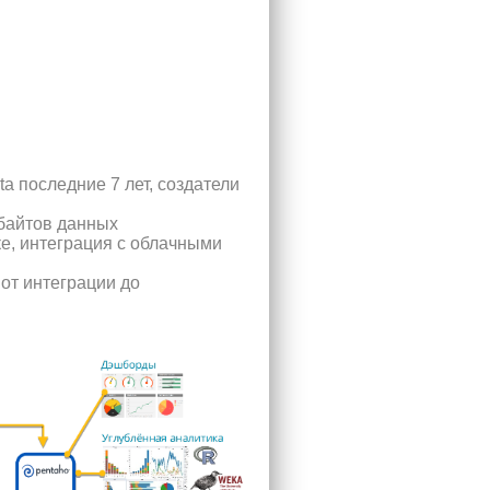
a последние 7 лет, создатели
байтов данных
е, интеграция с облачными
от интеграции до